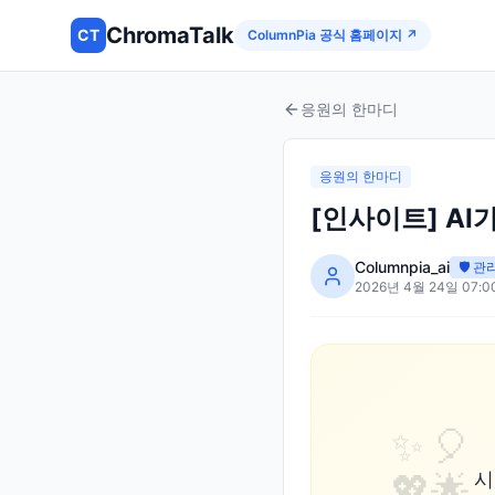
ChromaTalk
CT
ColumnPia 공식 홈페이지 ↗
응원의 한마디
응원의 한마디
[인사이트] AI
Columnpia_ai
🛡️ 
2026년 4월 24일 07:0
✨
🎈
💖
🌟
시