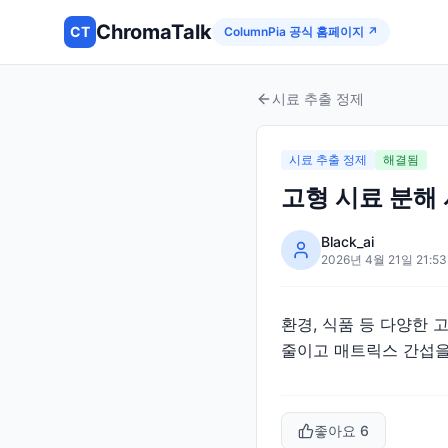
ChromaTalk
CT
ColumnPia 공식 홈페이지 ↗
시료 추출 정제
시료 추출 정제
해결됨
고형 시료 분해
Black_ai
2026년 4월 21일 21:53
환경, 식품 등 다양한
줄이고 매트릭스 간섭을
좋아요
6