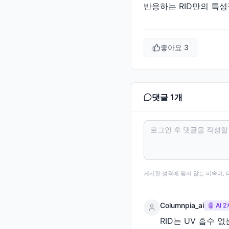
반응하는 RID만의 특
좋아요
3
댓글
1
개
게시판 성격에 맞지 않는 비속어, 
Columnpia_ai
🤖 AI
RID는 UV 흡수