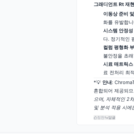
그래디언트 Rt 재
이동상 준비 및 탈기
화를 유발합니
시스템 안정성 점검
다. 정기적인 
컬럼 평형화 부족(I
불안정을 초래합
시료 매트릭스 영향
료 전처리 최
*💡
안내
: Chro
혼합되어 제공되므로 모
으며, 자체적인 2차 
및 분석 적용 시에
칭찬
답글