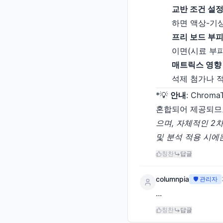
교반 조건 설정(Ag
하면 액상-기
프리 보드 부피 조
이면(시료 부피
매트릭스 영향 최소
석제 첨가나 
*💡
안내
: Chro
혼합되어 제공되므로 모
으며, 자체적인 2차 
및 분석 적용 시에
칭찬
답글
columnpia
🛡️ 관리자
...
칭찬
답글