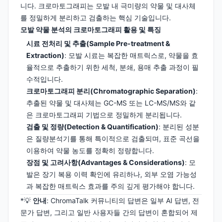
니다. 크로마토그래피는 모발 내 극미량의 약물 및 대사체
를 정밀하게 분리하고 검출하는 핵심 기술입니다.
모발 약물 분석의 크로마토그래피 활용 및 특징
시료 전처리 및 추출(Sample Pre-treatment &
Extraction)
: 모발 시료는 복잡한 매트릭스로, 약물을 효
율적으로 추출하기 위한 세척, 분쇄, 용매 추출 과정이 필
수적입니다.
크로마토그래피 분리(Chromatographic Separation)
:
추출된 약물 및 대사체는 GC-MS 또는 LC-MS/MS와 같
은 크로마토그래피 기법으로 정밀하게 분리됩니다.
검출 및 정량(Detection & Quantification)
: 분리된 성분
은 질량분석기를 통해 특이적으로 검출되며, 표준 곡선을
이용하여 약물 농도를 정확히 정량합니다.
장점 및 고려사항(Advantages & Considerations)
: 모
발은 장기 복용 이력 확인에 유리하나, 외부 오염 가능성
과 복잡한 매트릭스 효과를 주의 깊게 평가해야 합니다.
*💡
안내
: ChromaTalk 커뮤니티의 답변은 일부 AI 답변, 전
문가 답변, 그리고 일반 사용자들 간의 답변이 혼합되어 제