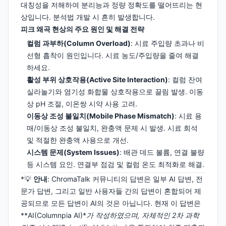
대칭성을 저해하여 분리능과 정량 정확도를 떨어뜨리는 현
상입니다. 분석법 개발 시 흔히 발생합니다.
피크 왜곡 현상의 주요 원인 및 해결 전략
컬럼 과부하(Column Overload)
: 시료 주입량 초과나 비
선형 흡착이 원인입니다. 시료 농도/주입량을 줄여 해결
하세요.
활성 부위 상호작용(Active Site Interaction)
: 컬럼 잔여
실라놀기와 염기성 화합물 상호작용으로 끌림 발생. 이동
상 pH 조절, 이온쌍 시약 사용 고려.
이동상 조성 불일치(Mobile Phase Mismatch)
: 시료 용
매/이동상 조성 불일치, 완충액 문제 시 발생. 시료 희석
및 적절한 완충액 사용으로 개선.
시스템 문제(System Issues)
: 배관 데드 볼륨, 연결 불량
등 시스템 요인. 연결부 점검 및 컬럼 온도 최적화로 해결.
*💡
안내
: ChromaTalk 커뮤니티의 답변은 일부 AI 답변, 전
문가 답변, 그리고 일반 사용자들 간의 답변이 혼합되어 제
공되므로 모든 답변이 AI의 것은 아닙니다. 현재 이 답변은
**AI(Columnpia AI)*
가 작성하였으며, 자체적인 2차 과학