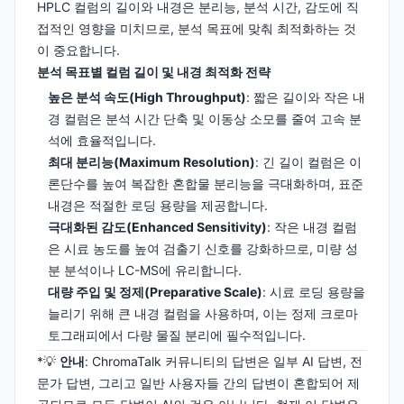
HPLC 컬럼의 길이와 내경은 분리능, 분석 시간, 감도에 직
접적인 영향을 미치므로, 분석 목표에 맞춰 최적화하는 것
이 중요합니다.
분석 목표별 컬럼 길이 및 내경 최적화 전략
높은 분석 속도(High Throughput)
: 짧은 길이와 작은 내
경 컬럼은 분석 시간 단축 및 이동상 소모를 줄여 고속 분
석에 효율적입니다.
최대 분리능(Maximum Resolution)
: 긴 길이 컬럼은 이
론단수를 높여 복잡한 혼합물 분리능을 극대화하며, 표준
내경은 적절한 로딩 용량을 제공합니다.
극대화된 감도(Enhanced Sensitivity)
: 작은 내경 컬럼
은 시료 농도를 높여 검출기 신호를 강화하므로, 미량 성
분 분석이나 LC-MS에 유리합니다.
대량 주입 및 정제(Preparative Scale)
: 시료 로딩 용량을
늘리기 위해 큰 내경 컬럼을 사용하며, 이는 정제 크로마
토그래피에서 다량 물질 분리에 필수적입니다.
*💡
안내
: ChromaTalk 커뮤니티의 답변은 일부 AI 답변, 전
문가 답변, 그리고 일반 사용자들 간의 답변이 혼합되어 제