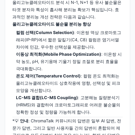
올리고뉴클레오타이드 분석 시 N-1, N+1 등 유사 불순물은
타겟 분자와 특성이 흡사해 분리능 확보가 핵심입니다. 효
과적인 분리능 개선 전략은 다음과 같습니다.
올리고뉴클레오타이드 불순물 분리능 향상
컬럼 선택(Column Selection)
: 이온쌍 역상 크로마토그
래피(IP-RP)에서 짧은 알킬기(C4, C8) 컬럼은 염기서열
차이에 민감, 우수한 선택성을 제공합니다.
이동상 최적화(Mobile Phase Optimization)
: 이온쌍 시
약 농도, pH, 유기용매 기울기 정밀 조절로 분리 효율을
극대화합니다.
온도 제어(Temperature Control)
: 컬럼 온도 최적화는
올리고뉴클레오타이드 상호작용에 영향, 선택성 및 피크
모양을 개선합니다.
LC-MS 결합(LC-MS Coupling)
: 고분해능 질량분석기
(HRMS)와 결합하여 크로마토그래피로 어려운 불순물의
정확한 정성 및 정량을 가능하게 합니다.
*💡
안내
: ChromaTalk 커뮤니티의 답변은 일부 AI 답변, 전
문가 답변, 그리고 일반 사용자들 간의 답변이 혼합되어 제