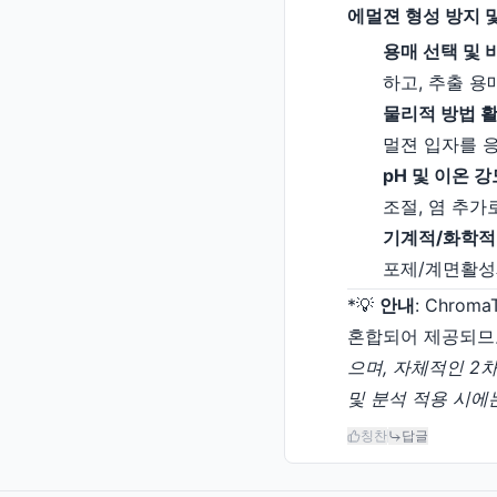
에멀젼 형성 방지 
용매 선택 및 비율 
하고, 추출 용
물리적 방법 활용(A
멀젼 입자를 
pH 및 이온 강도 
조절, 염 추가
기계적/화학적 보조
포제/계면활성
*💡
안내
: Chro
혼합되어 제공되므로 모
으며, 자체적인 2차 
및 분석 적용 시에
칭찬
답글