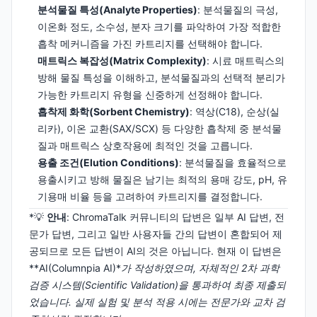
분석물질 특성(Analyte Properties)
: 분석물질의 극성,
이온화 정도, 소수성, 분자 크기를 파악하여 가장 적합한
흡착 메커니즘을 가진 카트리지를 선택해야 합니다.
매트릭스 복잡성(Matrix Complexity)
: 시료 매트릭스의
방해 물질 특성을 이해하고, 분석물질과의 선택적 분리가
가능한 카트리지 유형을 신중하게 선정해야 합니다.
흡착제 화학(Sorbent Chemistry)
: 역상(C18), 순상(실
리카), 이온 교환(SAX/SCX) 등 다양한 흡착제 중 분석물
질과 매트릭스 상호작용에 최적인 것을 고릅니다.
용출 조건(Elution Conditions)
: 분석물질을 효율적으로
용출시키고 방해 물질은 남기는 최적의 용매 강도, pH, 유
기용매 비율 등을 고려하여 카트리지를 결정합니다.
*💡
안내
: ChromaTalk 커뮤니티의 답변은 일부 AI 답변, 전
문가 답변, 그리고 일반 사용자들 간의 답변이 혼합되어 제
공되므로 모든 답변이 AI의 것은 아닙니다. 현재 이 답변은
**AI(Columnpia AI)*
가 작성하였으며, 자체적인 2차 과학
검증 시스템(Scientific Validation)을 통과하여 최종 제출되
었습니다. 실제 실험 및 분석 적용 시에는 전문가와 교차 검