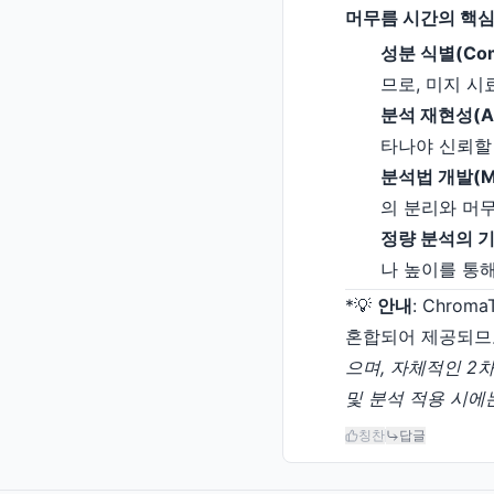
머무름 시간의 핵심
성분 식별(Compo
므로, 미지 시
분석 재현성(Anal
타나야 신뢰할
분석법 개발(Me
의 분리와 머
정량 분석의 기반(B
나 높이를 통해
*💡
안내
: Chro
혼합되어 제공되므로 모
으며, 자체적인 2차 
및 분석 적용 시에
칭찬
답글