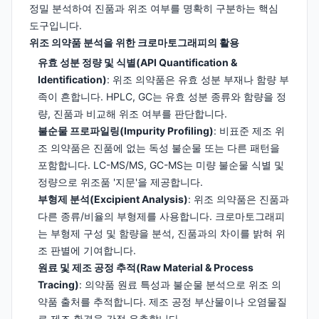
정밀 분석하여 진품과 위조 여부를 명확히 구분하는 핵심
도구입니다.
위조 의약품 분석을 위한 크로마토그래피의 활용
유효 성분 정량 및 식별(API Quantification &
Identification)
: 위조 의약품은 유효 성분 부재나 함량 부
족이 흔합니다. HPLC, GC는 유효 성분 종류와 함량을 정
량, 진품과 비교해 위조 여부를 판단합니다.
불순물 프로파일링(Impurity Profiling)
: 비표준 제조 위
조 의약품은 진품에 없는 독성 불순물 또는 다른 패턴을
포함합니다. LC-MS/MS, GC-MS는 미량 불순물 식별 및
정량으로 위조품 '지문'을 제공합니다.
부형제 분석(Excipient Analysis)
: 위조 의약품은 진품과
다른 종류/비율의 부형제를 사용합니다. 크로마토그래피
는 부형제 구성 및 함량을 분석, 진품과의 차이를 밝혀 위
조 판별에 기여합니다.
원료 및 제조 공정 추적(Raw Material & Process
Tracing)
: 의약품 원료 특성과 불순물 분석으로 위조 의
약품 출처를 추적합니다. 제조 공정 부산물이나 오염물질
로 제조 환경을 간접 유추합니다.